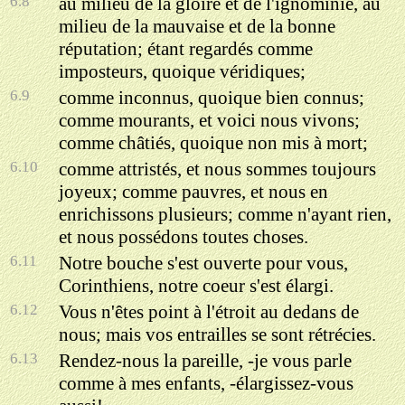
6.8
au milieu de la gloire et de l'ignominie, au
milieu de la mauvaise et de la bonne
réputation; étant regardés comme
imposteurs, quoique véridiques;
6.9
comme inconnus, quoique bien connus;
comme mourants, et voici nous vivons;
comme châtiés, quoique non mis à mort;
6.10
comme attristés, et nous sommes toujours
joyeux; comme pauvres, et nous en
enrichissons plusieurs; comme n'ayant rien,
et nous possédons toutes choses.
6.11
Notre bouche s'est ouverte pour vous,
Corinthiens, notre coeur s'est élargi.
6.12
Vous n'êtes point à l'étroit au dedans de
nous; mais vos entrailles se sont rétrécies.
6.13
Rendez-nous la pareille, -je vous parle
comme à mes enfants, -élargissez-vous