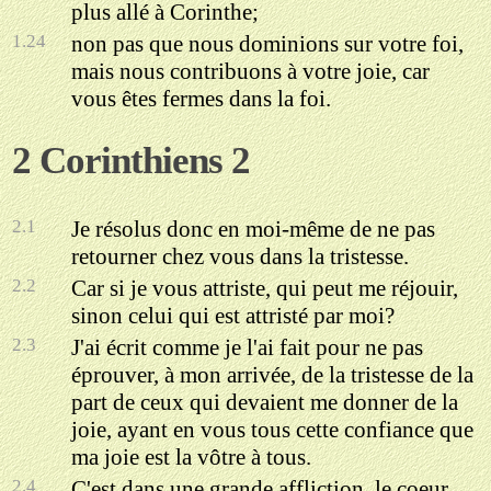
plus allé à Corinthe;
1.24
non pas que nous dominions sur votre foi,
mais nous contribuons à votre joie, car
vous êtes fermes dans la foi.
2 Corinthiens 2
2.1
Je résolus donc en moi-même de ne pas
retourner chez vous dans la tristesse.
2.2
Car si je vous attriste, qui peut me réjouir,
sinon celui qui est attristé par moi?
2.3
J'ai écrit comme je l'ai fait pour ne pas
éprouver, à mon arrivée, de la tristesse de la
part de ceux qui devaient me donner de la
joie, ayant en vous tous cette confiance que
ma joie est la vôtre à tous.
2.4
C'est dans une grande affliction, le coeur