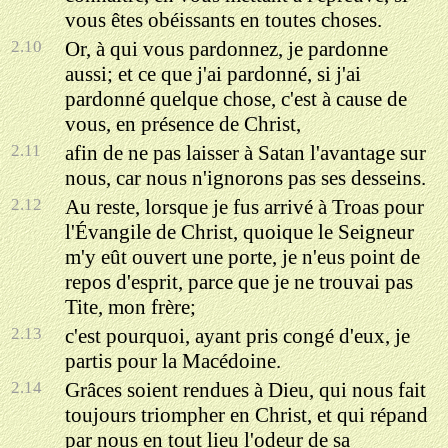
vous êtes obéissants en toutes choses.
2.10
Or, à qui vous pardonnez, je pardonne
aussi; et ce que j'ai pardonné, si j'ai
pardonné quelque chose, c'est à cause de
vous, en présence de Christ,
2.11
afin de ne pas laisser à Satan l'avantage sur
nous, car nous n'ignorons pas ses desseins.
2.12
Au reste, lorsque je fus arrivé à Troas pour
l'Évangile de Christ, quoique le Seigneur
m'y eût ouvert une porte, je n'eus point de
repos d'esprit, parce que je ne trouvai pas
Tite, mon frère;
2.13
c'est pourquoi, ayant pris congé d'eux, je
partis pour la Macédoine.
2.14
Grâces soient rendues à Dieu, qui nous fait
toujours triompher en Christ, et qui répand
par nous en tout lieu l'odeur de sa