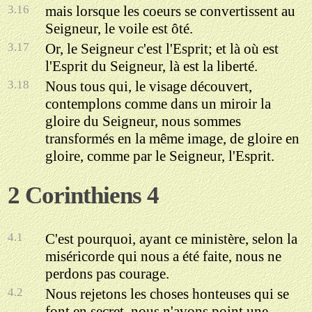
3.16
mais lorsque les coeurs se convertissent au
Seigneur, le voile est ôté.
3.17
Or, le Seigneur c'est l'Esprit; et là où est
l'Esprit du Seigneur, là est la liberté.
3.18
Nous tous qui, le visage découvert,
contemplons comme dans un miroir la
gloire du Seigneur, nous sommes
transformés en la même image, de gloire en
gloire, comme par le Seigneur, l'Esprit.
2 Corinthiens 4
4.1
C'est pourquoi, ayant ce ministère, selon la
miséricorde qui nous a été faite, nous ne
perdons pas courage.
4.2
Nous rejetons les choses honteuses qui se
font en secret, nous n'avons point une