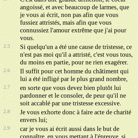
angoissé, et avec beaucoup de larmes, que
je vous ai écrit, non pas afin que vous
fussiez attristés, mais afin que vous
connussiez l'amour extrême que j'ai pour
vous.
2.5
Si quelqu'un a été une cause de tristesse, ce
n'est pas moi qu'il a attristé, c'est vous tous,
du moins en partie, pour ne rien exagérer.
2.6
Il suffit pour cet homme du châtiment qui
lui a été infligé par le plus grand nombre,
2.7
en sorte que vous devez bien plutôt lui
pardonner et le consoler, de peur qu'il ne
soit accablé par une tristesse excessive.
2.8
Je vous exhorte donc à faire acte de charité
envers lui;
2.9
car je vous ai écrit aussi dans le but de
connaître, en vous mettant à l'épreuve, si