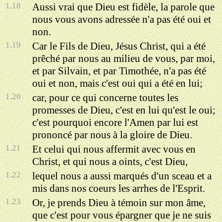
1.18
Aussi vrai que Dieu est fidèle, la parole que
nous vous avons adressée n'a pas été oui et
non.
1.19
Car le Fils de Dieu, Jésus Christ, qui a été
prêché par nous au milieu de vous, par moi,
et par Silvain, et par Timothée, n'a pas été
oui et non, mais c'est oui qui a été en lui;
1.20
car, pour ce qui concerne toutes les
promesses de Dieu, c'est en lui qu'est le oui;
c'est pourquoi encore l'Amen par lui est
prononcé par nous à la gloire de Dieu.
1.21
Et celui qui nous affermit avec vous en
Christ, et qui nous a oints, c'est Dieu,
1.22
lequel nous a aussi marqués d'un sceau et a
mis dans nos coeurs les arrhes de l'Esprit.
1.23
Or, je prends Dieu à témoin sur mon âme,
que c'est pour vous épargner que je ne suis