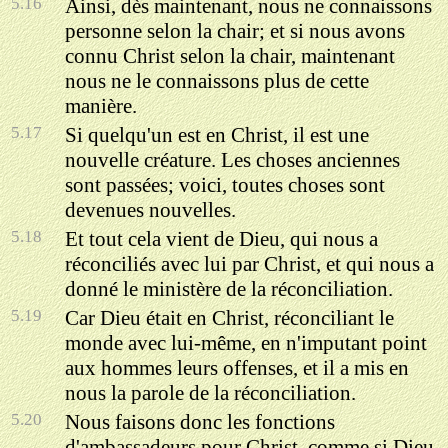
5.16
Ainsi, dès maintenant, nous ne connaissons
personne selon la chair; et si nous avons
connu Christ selon la chair, maintenant
nous ne le connaissons plus de cette
manière.
5.17
Si quelqu'un est en Christ, il est une
nouvelle créature. Les choses anciennes
sont passées; voici, toutes choses sont
devenues nouvelles.
5.18
Et tout cela vient de Dieu, qui nous a
réconciliés avec lui par Christ, et qui nous a
donné le ministère de la réconciliation.
5.19
Car Dieu était en Christ, réconciliant le
monde avec lui-même, en n'imputant point
aux hommes leurs offenses, et il a mis en
nous la parole de la réconciliation.
5.20
Nous faisons donc les fonctions
d'ambassadeurs pour Christ, comme si Dieu