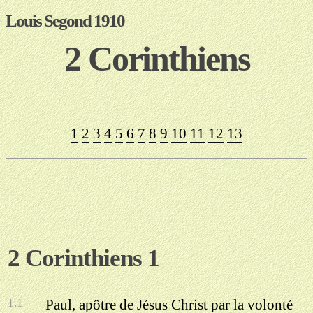
Louis Segond 1910
2 Corinthiens
1
2
3
4
5
6
7
8
9
10
11
12
13
2 Corinthiens 1
1.1
Paul, apôtre de Jésus Christ par la volonté