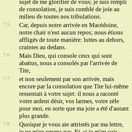
sujet de me glorifier de vous; je suis rempli
de consolation, je suis comblé de joie au
milieu de toutes nos tribulations.
7.5
Car, depuis notre arrivée en Macédoine,
notre chair n'eut aucun repos; nous étions
affligés de toute manière: luttes au dehors,
craintes au dedans.
7.6
Mais Dieu, qui console ceux qui sont
abattus, nous a consolés par l'arrivée de
Tite,
7.7
et non seulement par son arrivée, mais
encore par la consolation que Tite lui-même
ressentait à votre sujet: il nous a raconté
votre ardent désir, vos larmes, votre zèle
pour moi, en sorte que ma joie a été d'autant
plus grande.
7.8
Quoique je vous aie attristés par ma lettre,
je ne m'en repens pas. Et, si je m'en suis