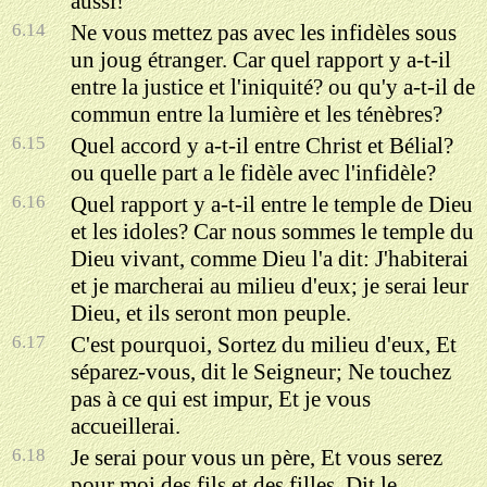
aussi!
6.14
Ne vous mettez pas avec les infidèles sous
un joug étranger. Car quel rapport y a-t-il
entre la justice et l'iniquité? ou qu'y a-t-il de
commun entre la lumière et les ténèbres?
6.15
Quel accord y a-t-il entre Christ et Bélial?
ou quelle part a le fidèle avec l'infidèle?
6.16
Quel rapport y a-t-il entre le temple de Dieu
et les idoles? Car nous sommes le temple du
Dieu vivant, comme Dieu l'a dit: J'habiterai
et je marcherai au milieu d'eux; je serai leur
Dieu, et ils seront mon peuple.
6.17
C'est pourquoi, Sortez du milieu d'eux, Et
séparez-vous, dit le Seigneur; Ne touchez
pas à ce qui est impur, Et je vous
accueillerai.
6.18
Je serai pour vous un père, Et vous serez
pour moi des fils et des filles, Dit le