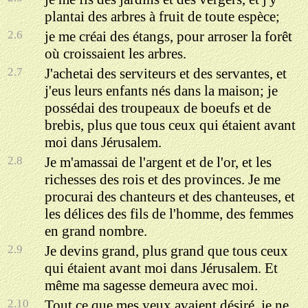
plantai des arbres à fruit de toute espèce;
2.6
je me créai des étangs, pour arroser la forêt
où croissaient les arbres.
2.7
J'achetai des serviteurs et des servantes, et
j'eus leurs enfants nés dans la maison; je
possédai des troupeaux de boeufs et de
brebis, plus que tous ceux qui étaient avant
moi dans Jérusalem.
2.8
Je m'amassai de l'argent et de l'or, et les
richesses des rois et des provinces. Je me
procurai des chanteurs et des chanteuses, et
les délices des fils de l'homme, des femmes
en grand nombre.
2.9
Je devins grand, plus grand que tous ceux
qui étaient avant moi dans Jérusalem. Et
même ma sagesse demeura avec moi.
2.10
Tout ce que mes yeux avaient désiré, je ne