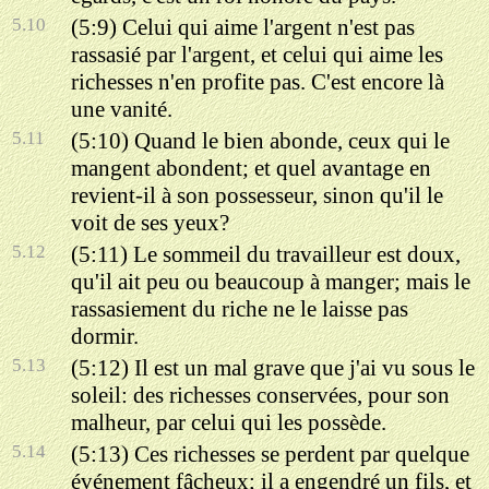
5.10
(5:9) Celui qui aime l'argent n'est pas
rassasié par l'argent, et celui qui aime les
richesses n'en profite pas. C'est encore là
une vanité.
5.11
(5:10) Quand le bien abonde, ceux qui le
mangent abondent; et quel avantage en
revient-il à son possesseur, sinon qu'il le
voit de ses yeux?
5.12
(5:11) Le sommeil du travailleur est doux,
qu'il ait peu ou beaucoup à manger; mais le
rassasiement du riche ne le laisse pas
dormir.
5.13
(5:12) Il est un mal grave que j'ai vu sous le
soleil: des richesses conservées, pour son
malheur, par celui qui les possède.
5.14
(5:13) Ces richesses se perdent par quelque
événement fâcheux; il a engendré un fils, et