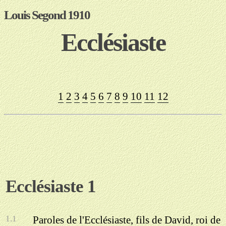
Louis Segond 1910
Ecclésiaste
1
2
3
4
5
6
7
8
9
10
11
12
Ecclésiaste 1
1.1
Paroles de l'Ecclésiaste, fils de David, roi de