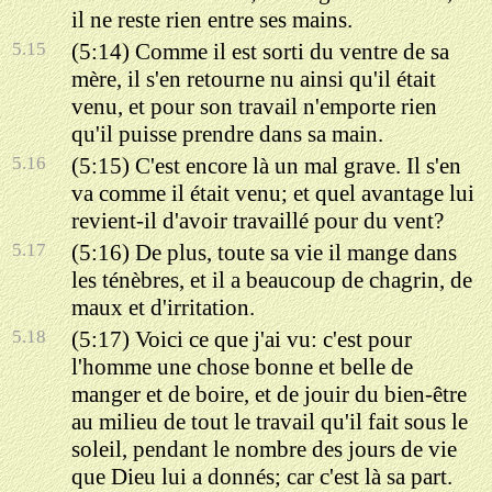
il ne reste rien entre ses mains.
5.15
(5:14) Comme il est sorti du ventre de sa
mère, il s'en retourne nu ainsi qu'il était
venu, et pour son travail n'emporte rien
qu'il puisse prendre dans sa main.
5.16
(5:15) C'est encore là un mal grave. Il s'en
va comme il était venu; et quel avantage lui
revient-il d'avoir travaillé pour du vent?
5.17
(5:16) De plus, toute sa vie il mange dans
les ténèbres, et il a beaucoup de chagrin, de
maux et d'irritation.
5.18
(5:17) Voici ce que j'ai vu: c'est pour
l'homme une chose bonne et belle de
manger et de boire, et de jouir du bien-être
au milieu de tout le travail qu'il fait sous le
soleil, pendant le nombre des jours de vie
que Dieu lui a donnés; car c'est là sa part.