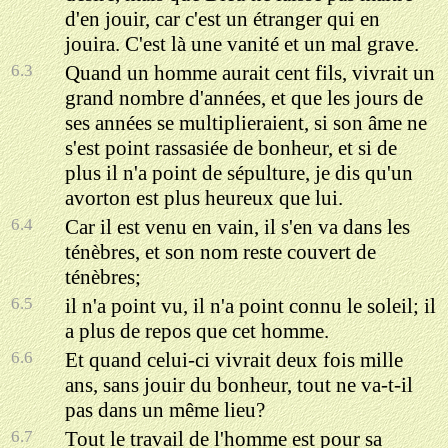
d'en jouir, car c'est un étranger qui en
jouira. C'est là une vanité et un mal grave.
6.3
Quand un homme aurait cent fils, vivrait un
grand nombre d'années, et que les jours de
ses années se multiplieraient, si son âme ne
s'est point rassasiée de bonheur, et si de
plus il n'a point de sépulture, je dis qu'un
avorton est plus heureux que lui.
6.4
Car il est venu en vain, il s'en va dans les
ténèbres, et son nom reste couvert de
ténèbres;
6.5
il n'a point vu, il n'a point connu le soleil; il
a plus de repos que cet homme.
6.6
Et quand celui-ci vivrait deux fois mille
ans, sans jouir du bonheur, tout ne va-t-il
pas dans un même lieu?
6.7
Tout le travail de l'homme est pour sa