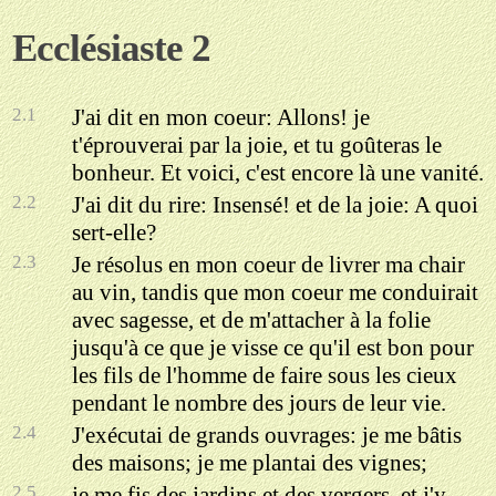
Ecclésiaste 2
2.1
J'ai dit en mon coeur: Allons! je
t'éprouverai par la joie, et tu goûteras le
bonheur. Et voici, c'est encore là une vanité.
2.2
J'ai dit du rire: Insensé! et de la joie: A quoi
sert-elle?
2.3
Je résolus en mon coeur de livrer ma chair
au vin, tandis que mon coeur me conduirait
avec sagesse, et de m'attacher à la folie
jusqu'à ce que je visse ce qu'il est bon pour
les fils de l'homme de faire sous les cieux
pendant le nombre des jours de leur vie.
2.4
J'exécutai de grands ouvrages: je me bâtis
des maisons; je me plantai des vignes;
2.5
je me fis des jardins et des vergers, et j'y