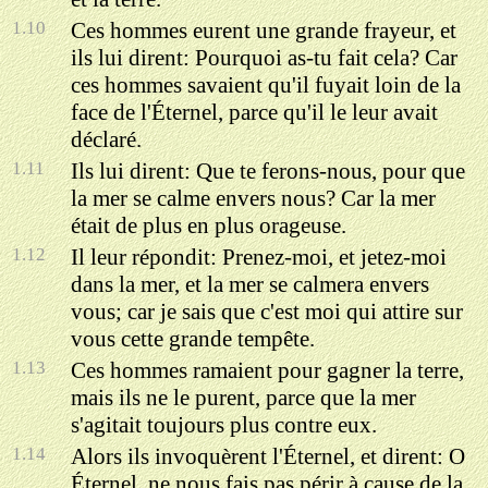
1.10
Ces hommes eurent une grande frayeur, et
ils lui dirent: Pourquoi as-tu fait cela? Car
ces hommes savaient qu'il fuyait loin de la
face de l'Éternel, parce qu'il le leur avait
déclaré.
1.11
Ils lui dirent: Que te ferons-nous, pour que
la mer se calme envers nous? Car la mer
était de plus en plus orageuse.
1.12
Il leur répondit: Prenez-moi, et jetez-moi
dans la mer, et la mer se calmera envers
vous; car je sais que c'est moi qui attire sur
vous cette grande tempête.
1.13
Ces hommes ramaient pour gagner la terre,
mais ils ne le purent, parce que la mer
s'agitait toujours plus contre eux.
1.14
Alors ils invoquèrent l'Éternel, et dirent: O
Éternel, ne nous fais pas périr à cause de la