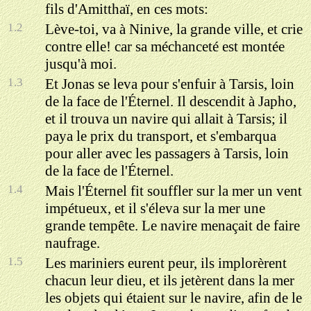
fils d'Amitthaï, en ces mots:
1.2
Lève-toi, va à Ninive, la grande ville, et crie
contre elle! car sa méchanceté est montée
jusqu'à moi.
1.3
Et Jonas se leva pour s'enfuir à Tarsis, loin
de la face de l'Éternel. Il descendit à Japho,
et il trouva un navire qui allait à Tarsis; il
paya le prix du transport, et s'embarqua
pour aller avec les passagers à Tarsis, loin
de la face de l'Éternel.
1.4
Mais l'Éternel fit souffler sur la mer un vent
impétueux, et il s'éleva sur la mer une
grande tempête. Le navire menaçait de faire
naufrage.
1.5
Les mariniers eurent peur, ils implorèrent
chacun leur dieu, et ils jetèrent dans la mer
les objets qui étaient sur le navire, afin de le