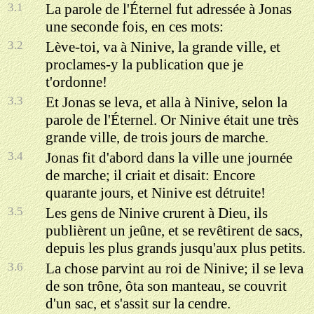
3.1
La parole de l'Éternel fut adressée à Jonas
une seconde fois, en ces mots:
3.2
Lève-toi, va à Ninive, la grande ville, et
proclames-y la publication que je
t'ordonne!
3.3
Et Jonas se leva, et alla à Ninive, selon la
parole de l'Éternel. Or Ninive était une très
grande ville, de trois jours de marche.
3.4
Jonas fit d'abord dans la ville une journée
de marche; il criait et disait: Encore
quarante jours, et Ninive est détruite!
3.5
Les gens de Ninive crurent à Dieu, ils
publièrent un jeûne, et se revêtirent de sacs,
depuis les plus grands jusqu'aux plus petits.
3.6
La chose parvint au roi de Ninive; il se leva
de son trône, ôta son manteau, se couvrit
d'un sac, et s'assit sur la cendre.