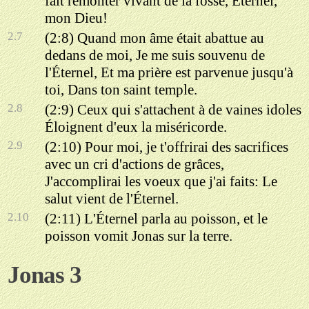
fait remonter vivant de la fosse, Éternel,
mon Dieu!
2.7
(2:8) Quand mon âme était abattue au
dedans de moi, Je me suis souvenu de
l'Éternel, Et ma prière est parvenue jusqu'à
toi, Dans ton saint temple.
2.8
(2:9) Ceux qui s'attachent à de vaines idoles
Éloignent d'eux la miséricorde.
2.9
(2:10) Pour moi, je t'offrirai des sacrifices
avec un cri d'actions de grâces,
J'accomplirai les voeux que j'ai faits: Le
salut vient de l'Éternel.
2.10
(2:11) L'Éternel parla au poisson, et le
poisson vomit Jonas sur la terre.
Jonas 3