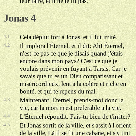
leur faire, et il ne le fit pas.
Jonas 4
4.1
Cela déplut fort à Jonas, et il fut irrité.
4.2
Il implora l'Éternel, et il dit: Ah! Éternel,
n'est-ce pas ce que je disais quand j'étais
encore dans mon pays? C'est ce que je
voulais prévenir en fuyant à Tarsis. Car je
savais que tu es un Dieu compatissant et
miséricordieux, lent à la colère et riche en
bonté, et qui te repens du mal.
4.3
Maintenant, Éternel, prends-moi donc la
vie, car la mort m'est préférable à la vie.
4.4
L'Éternel répondit: Fais-tu bien de t'irriter?
4.5
Et Jonas sortit de la ville, et s'assit à l'orient
de la ville, Là il se fit une cabane, et s'y tint