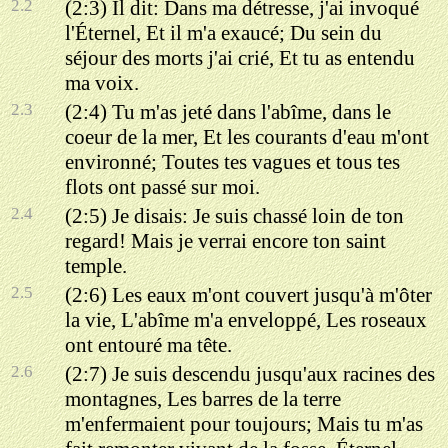
2.2
(2:3) Il dit: Dans ma détresse, j'ai invoqué
l'Éternel, Et il m'a exaucé; Du sein du
séjour des morts j'ai crié, Et tu as entendu
ma voix.
2.3
(2:4) Tu m'as jeté dans l'abîme, dans le
coeur de la mer, Et les courants d'eau m'ont
environné; Toutes tes vagues et tous tes
flots ont passé sur moi.
2.4
(2:5) Je disais: Je suis chassé loin de ton
regard! Mais je verrai encore ton saint
temple.
2.5
(2:6) Les eaux m'ont couvert jusqu'à m'ôter
la vie, L'abîme m'a enveloppé, Les roseaux
ont entouré ma tête.
2.6
(2:7) Je suis descendu jusqu'aux racines des
montagnes, Les barres de la terre
m'enfermaient pour toujours; Mais tu m'as