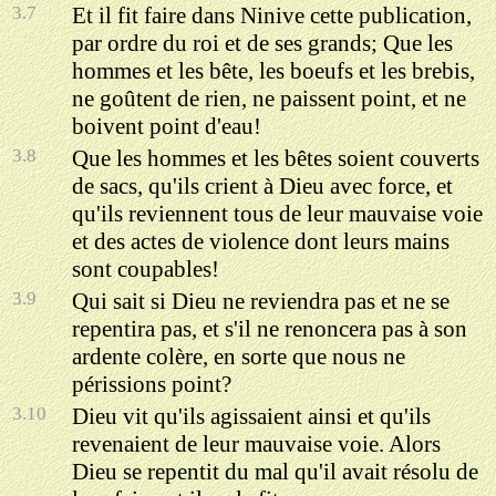
3.7
Et il fit faire dans Ninive cette publication,
par ordre du roi et de ses grands; Que les
hommes et les bête, les boeufs et les brebis,
ne goûtent de rien, ne paissent point, et ne
boivent point d'eau!
3.8
Que les hommes et les bêtes soient couverts
de sacs, qu'ils crient à Dieu avec force, et
qu'ils reviennent tous de leur mauvaise voie
et des actes de violence dont leurs mains
sont coupables!
3.9
Qui sait si Dieu ne reviendra pas et ne se
repentira pas, et s'il ne renoncera pas à son
ardente colère, en sorte que nous ne
périssions point?
3.10
Dieu vit qu'ils agissaient ainsi et qu'ils
revenaient de leur mauvaise voie. Alors
Dieu se repentit du mal qu'il avait résolu de