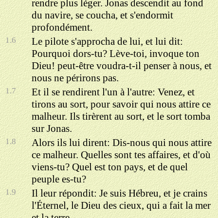
rendre plus léger. Jonas descendit au fond
du navire, se coucha, et s'endormit
profondément.
1.6
Le pilote s'approcha de lui, et lui dit:
Pourquoi dors-tu? Lève-toi, invoque ton
Dieu! peut-être voudra-t-il penser à nous, et
nous ne périrons pas.
1.7
Et il se rendirent l'un à l'autre: Venez, et
tirons au sort, pour savoir qui nous attire ce
malheur. Ils tirèrent au sort, et le sort tomba
sur Jonas.
1.8
Alors ils lui dirent: Dis-nous qui nous attire
ce malheur. Quelles sont tes affaires, et d'où
viens-tu? Quel est ton pays, et de quel
peuple es-tu?
1.9
Il leur répondit: Je suis Hébreu, et je crains
l'Éternel, le Dieu des cieux, qui a fait la mer
et la terre.