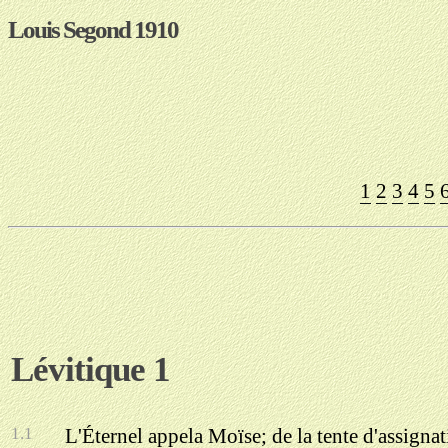
Louis Segond 1910
1
2
3
4
5
Lévitique 1
1.1
L'Éternel appela Moïse; de la tente d'assignatio