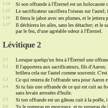
1.14
Si son offrande à l'Éternel est un holocauste d
1.15
Le sacrificateur sacrifiera l'oiseau sur l'autel; 
1.16
Il ôtera le jabot avec ses plumes, et le jettera 
1.17
Il déchirera les ailes, sans les détacher; et le
par le feu, d'une agréable odeur à l'Éternel.
Lévitique 2
2.1
Lorsque quelqu'un fera à l'Éternel une offrande
2.2
Il l'apportera aux sacrificateurs, fils d'Aaron;
brûlera cela sur l'autel comme souvenir. C'est
2.3
Ce qui restera de l'offrande sera pour Aaron et
2.4
Si tu fais une offrande de ce qui est cuit au fo
sans levain arrosées d'huile.
2.5
Si ton offrande est un gâteau cuit à la poêle, il
2.6
Tu le rompras en morceaux, et tu verseras de l