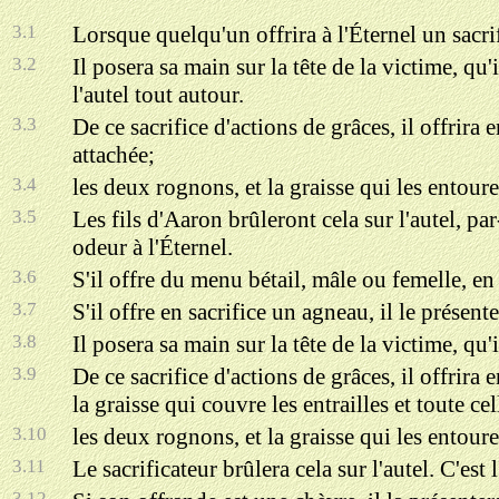
3.1
Lorsque quelqu'un offrira à l'Éternel un sacrifi
3.2
Il posera sa main sur la tête de la victime, qu'
l'autel tout autour.
3.3
De ce sacrifice d'actions de grâces, il offrira 
attachée;
3.4
les deux rognons, et la graisse qui les entoure
3.5
Les fils d'Aaron brûleront cela sur l'autel, pa
odeur à l'Éternel.
3.6
S'il offre du menu bétail, mâle ou femelle, en s
3.7
S'il offre en sacrifice un agneau, il le présent
3.8
Il posera sa main sur la tête de la victime, qu'
3.9
De ce sacrifice d'actions de grâces, il offrira 
la graisse qui couvre les entrailles et toute cel
3.10
les deux rognons, et la graisse qui les entoure
3.11
Le sacrificateur brûlera cela sur l'autel. C'est
3.12