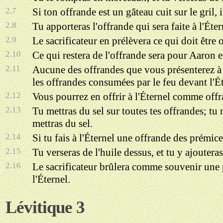
2.7
Si ton offrande est un gâteau cuit sur le gril, il
2.8
Tu apporteras l'offrande qui sera faite à l'Éter
2.9
Le sacrificateur en prélèvera ce qui doit être 
2.10
Ce qui restera de l'offrande sera pour Aaron et
2.11
Aucune des offrandes que vous présenterez à l
les offrandes consumées par le feu devant l'Ét
2.12
Vous pourrez en offrir à l'Éternel comme offr
2.13
Tu mettras du sel sur toutes tes offrandes; tu 
mettras du sel.
2.14
Si tu fais à l'Éternel une offrande des prémic
2.15
Tu verseras de l'huile dessus, et tu y ajouteras
2.16
Le sacrificateur brûlera comme souvenir une p
l'Éternel.
Lévitique 3