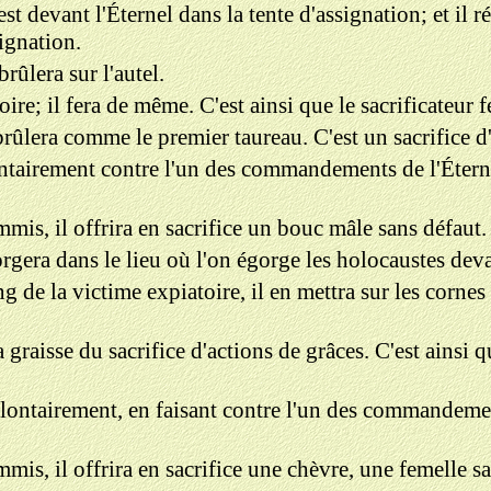
est devant l'Éternel dans la tente d'assignation; et il 
signation.
brûlera sur l'autel.
re; il fera de même. C'est ainsi que le sacrificateur f
 brûlera comme le premier taureau. C'est un sacrifice 
lontairement contre l'un des commandements de l'Étern
mmis, il offrira en sacrifice un bouc mâle sans défaut.
orgera dans le lieu où l'on égorge les holocaustes devan
 de la victime expiatoire, il en mettra sur les cornes 
a graisse du sacrifice d'actions de grâces. C'est ainsi q
lontairement, en faisant contre l'un des commandemen
mmis, il offrira en sacrifice une chèvre, une femelle s