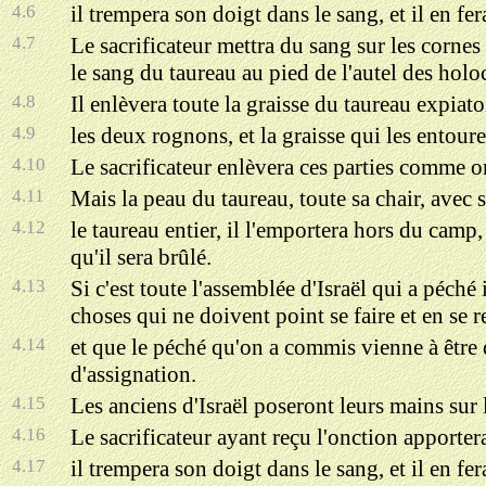
4.6
il trempera son doigt dans le sang, et il en fer
4.7
Le sacrificateur mettra du sang sur les cornes 
le sang du taureau au pied de l'autel des holoca
4.8
Il enlèvera toute la graisse du taureau expiatoi
4.9
les deux rognons, et la graisse qui les entoure
4.10
Le sacrificateur enlèvera ces parties comme on 
4.11
Mais la peau du taureau, toute sa chair, avec s
4.12
le taureau entier, il l'emportera hors du camp, 
qu'il sera brûlé.
4.13
Si c'est toute l'assemblée d'Israël qui a péch
choses qui ne doivent point se faire et en se 
4.14
et que le péché qu'on a commis vienne à être d
d'assignation.
4.15
Les anciens d'Israël poseront leurs mains sur l
4.16
Le sacrificateur ayant reçu l'onction apporter
4.17
il trempera son doigt dans le sang, et il en fer