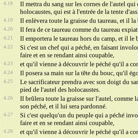
4.18
Il mettra du sang sur les cornes de l'autel qui 
holocaustes, qui est à l'entrée de la tente d'as
4.19
Il enlèvera toute la graisse du taureau, et il la 
4.20
Il fera de ce taureau comme du taureau expiatoi
4.21
Il emportera le taureau hors du camp, et il le
4.22
Si c'est un chef qui a péché, en faisant invo
faire et en se rendant ainsi coupable,
4.23
et qu'il vienne à découvrir le péché qu'il a co
4.24
Il posera sa main sur la tête du bouc, qu'il ég
4.25
Le sacrificateur prendra avec son doigt du sang
pied de l'autel des holocaustes.
4.26
Il brûlera toute la graisse sur l'autel, comme l
son péché, et il lui sera pardonné.
4.27
Si c'est quelqu'un du peuple qui a péché invo
faire et en se rendant ainsi coupable,
4.28
et qu'il vienne à découvrir le péché qu'il a co