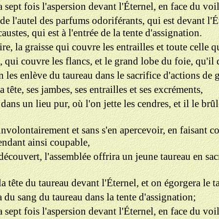
a sept fois l'aspersion devant l'Éternel, en face du voi
de l'autel des parfums odoriférants, qui est devant l'Ét
ustes, qui est à l'entrée de la tente d'assignation.
re, la graisse qui couvre les entrailles et toute celle q
, qui couvre les flancs, et le grand lobe du foie, qu'i
les enlève du taureau dans le sacrifice d'actions de grâ
a tête, ses jambes, ses entrailles et ses excréments,
dans un lieu pur, où l'on jette les cendres, et il le brû
é involontairement et sans s'en apercevoir, en faisant
rendant ainsi coupable,
écouvert, l'assemblée offrira un jeune taureau en sacr
a tête du taureau devant l'Éternel, et on égorgera le t
a du sang du taureau dans la tente d'assignation;
a sept fois l'aspersion devant l'Éternel, en face du voil