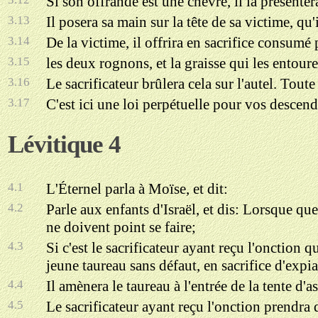
Si son offrande est une chèvre, il la présenter
3.13
Il posera sa main sur la tête de sa victime, qu'
3.14
De la victime, il offrira en sacrifice consumé p
3.15
les deux rognons, et la graisse qui les entoure
3.16
Le sacrificateur brûlera cela sur l'autel. Toute
3.17
C'est ici une loi perpétuelle pour vos descend
Lévitique 4
4.1
L'Éternel parla à Moïse, et dit:
4.2
Parle aux enfants d'Israël, et dis: Lorsque q
ne doivent point se faire;
4.3
Si c'est le sacrificateur ayant reçu l'onction q
jeune taureau sans défaut, en sacrifice d'expia
4.4
Il amènera le taureau à l'entrée de la tente d'a
4.5
Le sacrificateur ayant reçu l'onction prendra 