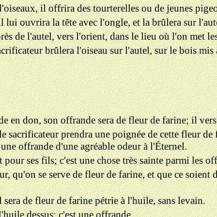
'oiseaux, il offrira des tourterelles ou de jeunes pige
il lui ouvrira la tête avec l'ongle, et la brûlera sur l'a
près de l'autel, vers l'orient, dans le lieu où l'on met l
 sacrificateur brûlera l'oiseau sur l'autel, sur le bois 
 en don, son offrande sera de fleur de farine; il verser
 le sacrificateur prendra une poignée de cette fleur de f
 une offrande d'une agréable odeur à l'Éternel.
 pour ses fils; c'est une chose très sainte parmi les o
ur, qu'on se serve de fleur de farine, et que ce soient d
 sera de fleur de farine pétrie à l'huile, sans levain.
'huile dessus; c'est une offrande.