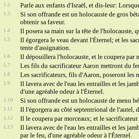
1.2
Parle aux enfants d'Israël, et dis-leur: Lorsqu
1.3
Si son offrande est un holocauste de gros bétail
obtenir sa faveur.
1.4
Il posera sa main sur la tête de l'holocauste, q
1.5
Il égorgera le veau devant l'Éternel; et les sacr
tente d'assignation.
1.6
Il dépouillera l'holocauste, et le coupera par
1.7
Les fils du sacrificateur Aaron mettront du feu
1.8
Les sacrificateurs, fils d'Aaron, poseront les m
1.9
Il lavera avec de l'eau les entrailles et les jam
d'une agréable odeur à l'Éternel.
1.10
Si son offrande est un holocauste de menu bét
1.11
Il l'égorgera au côté septentrional de l'autel, 
1.12
Il le coupera par morceaux; et le sacrificateur l
1.13
Il lavera avec de l'eau les entrailles et les jam
par le feu, d'une agréable odeur à l'Éternel.