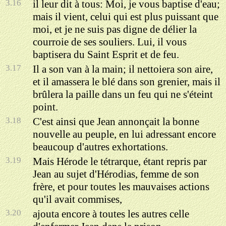
3.16
il leur dit à tous: Moi, je vous baptise d'eau;
mais il vient, celui qui est plus puissant que
moi, et je ne suis pas digne de délier la
courroie de ses souliers. Lui, il vous
baptisera du Saint Esprit et de feu.
3.17
Il a son van à la main; il nettoiera son aire,
et il amassera le blé dans son grenier, mais il
brûlera la paille dans un feu qui ne s'éteint
point.
3.18
C'est ainsi que Jean annonçait la bonne
nouvelle au peuple, en lui adressant encore
beaucoup d'autres exhortations.
3.19
Mais Hérode le tétrarque, étant repris par
Jean au sujet d'Hérodias, femme de son
frère, et pour toutes les mauvaises actions
qu'il avait commises,
3.20
ajouta encore à toutes les autres celle