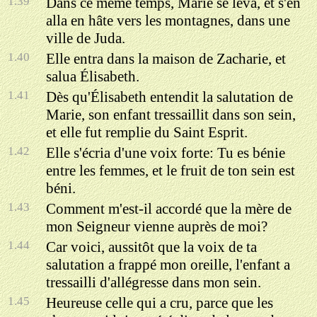
1.39
Dans ce même temps, Marie se leva, et s'en
alla en hâte vers les montagnes, dans une
ville de Juda.
1.40
Elle entra dans la maison de Zacharie, et
salua Élisabeth.
1.41
Dès qu'Élisabeth entendit la salutation de
Marie, son enfant tressaillit dans son sein,
et elle fut remplie du Saint Esprit.
1.42
Elle s'écria d'une voix forte: Tu es bénie
entre les femmes, et le fruit de ton sein est
béni.
1.43
Comment m'est-il accordé que la mère de
mon Seigneur vienne auprès de moi?
1.44
Car voici, aussitôt que la voix de ta
salutation a frappé mon oreille, l'enfant a
tressailli d'allégresse dans mon sein.
1.45
Heureuse celle qui a cru, parce que les