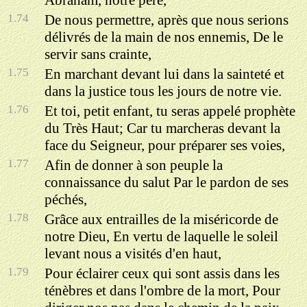
Abraham, notre père,
1.74
De nous permettre, après que nous serions
délivrés de la main de nos ennemis, De le
servir sans crainte,
1.75
En marchant devant lui dans la sainteté et
dans la justice tous les jours de notre vie.
1.76
Et toi, petit enfant, tu seras appelé prophète
du Très Haut; Car tu marcheras devant la
face du Seigneur, pour préparer ses voies,
1.77
Afin de donner à son peuple la
connaissance du salut Par le pardon de ses
péchés,
1.78
Grâce aux entrailles de la miséricorde de
notre Dieu, En vertu de laquelle le soleil
levant nous a visités d'en haut,
1.79
Pour éclairer ceux qui sont assis dans les
ténèbres et dans l'ombre de la mort, Pour