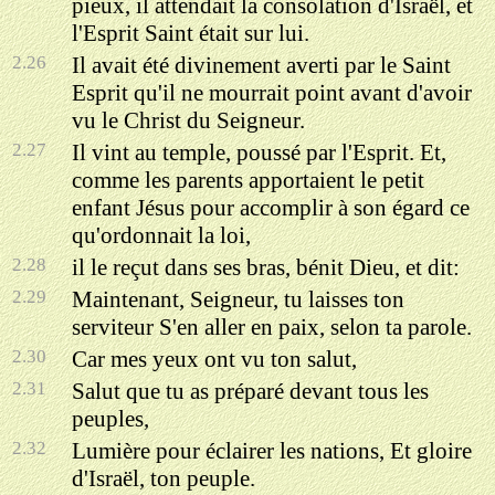
pieux, il attendait la consolation d'Israël, et
l'Esprit Saint était sur lui.
2.26
Il avait été divinement averti par le Saint
Esprit qu'il ne mourrait point avant d'avoir
vu le Christ du Seigneur.
2.27
Il vint au temple, poussé par l'Esprit. Et,
comme les parents apportaient le petit
enfant Jésus pour accomplir à son égard ce
qu'ordonnait la loi,
2.28
il le reçut dans ses bras, bénit Dieu, et dit:
2.29
Maintenant, Seigneur, tu laisses ton
serviteur S'en aller en paix, selon ta parole.
2.30
Car mes yeux ont vu ton salut,
2.31
Salut que tu as préparé devant tous les
peuples,
2.32
Lumière pour éclairer les nations, Et gloire
d'Israël, ton peuple.