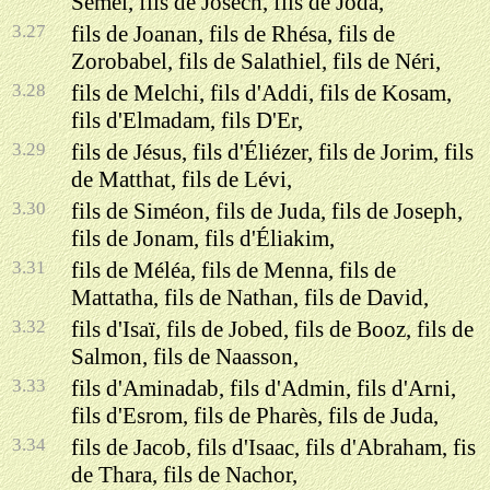
Sémeï, fils de Josech, fils de Joda,
3.27
fils de Joanan, fils de Rhésa, fils de
Zorobabel, fils de Salathiel, fils de Néri,
3.28
fils de Melchi, fils d'Addi, fils de Kosam,
fils d'Elmadam, fils D'Er,
3.29
fils de Jésus, fils d'Éliézer, fils de Jorim, fils
de Matthat, fils de Lévi,
3.30
fils de Siméon, fils de Juda, fils de Joseph,
fils de Jonam, fils d'Éliakim,
3.31
fils de Méléa, fils de Menna, fils de
Mattatha, fils de Nathan, fils de David,
3.32
fils d'Isaï, fils de Jobed, fils de Booz, fils de
Salmon, fils de Naasson,
3.33
fils d'Aminadab, fils d'Admin, fils d'Arni,
fils d'Esrom, fils de Pharès, fils de Juda,
3.34
fils de Jacob, fils d'Isaac, fils d'Abraham, fis
de Thara, fils de Nachor,