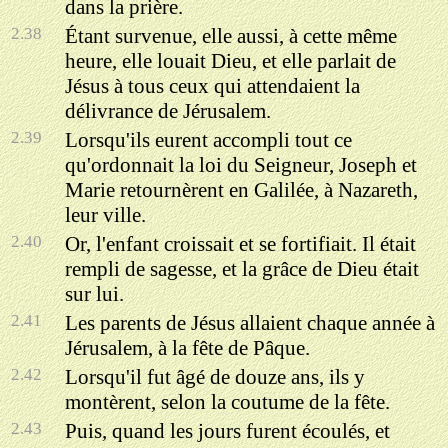
dans la prière.
2.38
Étant survenue, elle aussi, à cette même
heure, elle louait Dieu, et elle parlait de
Jésus à tous ceux qui attendaient la
délivrance de Jérusalem.
2.39
Lorsqu'ils eurent accompli tout ce
qu'ordonnait la loi du Seigneur, Joseph et
Marie retournèrent en Galilée, à Nazareth,
leur ville.
2.40
Or, l'enfant croissait et se fortifiait. Il était
rempli de sagesse, et la grâce de Dieu était
sur lui.
2.41
Les parents de Jésus allaient chaque année à
Jérusalem, à la fête de Pâque.
2.42
Lorsqu'il fut âgé de douze ans, ils y
montèrent, selon la coutume de la fête.
2.43
Puis, quand les jours furent écoulés, et