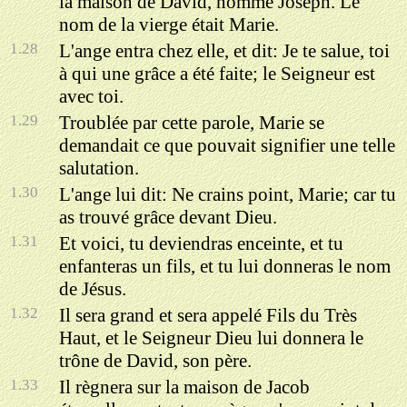
la maison de David, nommé Joseph. Le
nom de la vierge était Marie.
1.28
L'ange entra chez elle, et dit: Je te salue, toi
à qui une grâce a été faite; le Seigneur est
avec toi.
1.29
Troublée par cette parole, Marie se
demandait ce que pouvait signifier une telle
salutation.
1.30
L'ange lui dit: Ne crains point, Marie; car tu
as trouvé grâce devant Dieu.
1.31
Et voici, tu deviendras enceinte, et tu
enfanteras un fils, et tu lui donneras le nom
de Jésus.
1.32
Il sera grand et sera appelé Fils du Très
Haut, et le Seigneur Dieu lui donnera le
trône de David, son père.
1.33
Il règnera sur la maison de Jacob