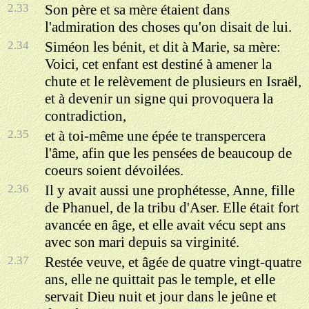
2.33
Son père et sa mère étaient dans
l'admiration des choses qu'on disait de lui.
2.34
Siméon les bénit, et dit à Marie, sa mère:
Voici, cet enfant est destiné à amener la
chute et le relèvement de plusieurs en Israël,
et à devenir un signe qui provoquera la
contradiction,
2.35
et à toi-même une épée te transpercera
l'âme, afin que les pensées de beaucoup de
coeurs soient dévoilées.
2.36
Il y avait aussi une prophétesse, Anne, fille
de Phanuel, de la tribu d'Aser. Elle était fort
avancée en âge, et elle avait vécu sept ans
avec son mari depuis sa virginité.
2.37
Restée veuve, et âgée de quatre vingt-quatre
ans, elle ne quittait pas le temple, et elle
servait Dieu nuit et jour dans le jeûne et