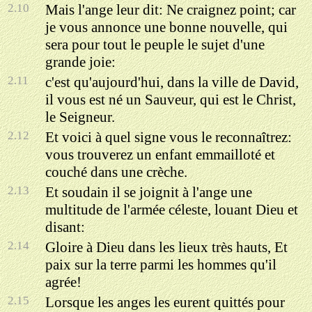
2.10
Mais l'ange leur dit: Ne craignez point; car
je vous annonce une bonne nouvelle, qui
sera pour tout le peuple le sujet d'une
grande joie:
2.11
c'est qu'aujourd'hui, dans la ville de David,
il vous est né un Sauveur, qui est le Christ,
le Seigneur.
2.12
Et voici à quel signe vous le reconnaîtrez:
vous trouverez un enfant emmailloté et
couché dans une crèche.
2.13
Et soudain il se joignit à l'ange une
multitude de l'armée céleste, louant Dieu et
disant:
2.14
Gloire à Dieu dans les lieux très hauts, Et
paix sur la terre parmi les hommes qu'il
agrée!
2.15
Lorsque les anges les eurent quittés pour