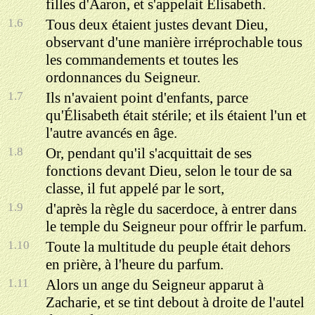
filles d'Aaron, et s'appelait Élisabeth.
1.6
Tous deux étaient justes devant Dieu,
observant d'une manière irréprochable tous
les commandements et toutes les
ordonnances du Seigneur.
1.7
Ils n'avaient point d'enfants, parce
qu'Élisabeth était stérile; et ils étaient l'un et
l'autre avancés en âge.
1.8
Or, pendant qu'il s'acquittait de ses
fonctions devant Dieu, selon le tour de sa
classe, il fut appelé par le sort,
1.9
d'après la règle du sacerdoce, à entrer dans
le temple du Seigneur pour offrir le parfum.
1.10
Toute la multitude du peuple était dehors
en prière, à l'heure du parfum.
1.11
Alors un ange du Seigneur apparut à
Zacharie, et se tint debout à droite de l'autel