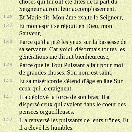
choses qui lui ont été dites de la part du
Seigneur auront leur accomplissement.
1.46
Et Marie dit: Mon âme exalte le Seigneur,
1.47
Et mon esprit se réjouit en Dieu, mon
Sauveur,
1.48
Parce qu'il a jeté les yeux sur la bassesse de
sa servante. Car voici, désormais toutes les
générations me diront bienheureuse,
1.49
Parce que le Tout Puissant a fait pour moi
de grandes choses. Son nom est saint,
1.50
Et sa miséricorde s'étend d'âge en âge Sur
ceux qui le craignent.
1.51
Il a déployé la force de son bras; Il a
dispersé ceux qui avaient dans le coeur des
pensées orgueilleuses.
1.52
Il a renversé les puissants de leurs trônes, Et
il a élevé les humbles.