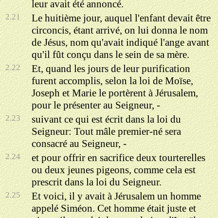
leur avait été annoncé.
2.21
Le huitième jour, auquel l'enfant devait être
circoncis, étant arrivé, on lui donna le nom
de Jésus, nom qu'avait indiqué l'ange avant
qu'il fût conçu dans le sein de sa mère.
2.22
Et, quand les jours de leur purification
furent accomplis, selon la loi de Moïse,
Joseph et Marie le portèrent à Jérusalem,
pour le présenter au Seigneur, -
2.23
suivant ce qui est écrit dans la loi du
Seigneur: Tout mâle premier-né sera
consacré au Seigneur, -
2.24
et pour offrir en sacrifice deux tourterelles
ou deux jeunes pigeons, comme cela est
prescrit dans la loi du Seigneur.
2.25
Et voici, il y avait à Jérusalem un homme
appelé Siméon. Cet homme était juste et