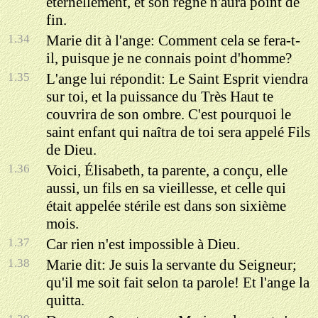
éternellement, et son règne n'aura point de
fin.
1.34
Marie dit à l'ange: Comment cela se fera-t-
il, puisque je ne connais point d'homme?
1.35
L'ange lui répondit: Le Saint Esprit viendra
sur toi, et la puissance du Très Haut te
couvrira de son ombre. C'est pourquoi le
saint enfant qui naîtra de toi sera appelé Fils
de Dieu.
1.36
Voici, Élisabeth, ta parente, a conçu, elle
aussi, un fils en sa vieillesse, et celle qui
était appelée stérile est dans son sixième
mois.
1.37
Car rien n'est impossible à Dieu.
1.38
Marie dit: Je suis la servante du Seigneur;
qu'il me soit fait selon ta parole! Et l'ange la
quitta.