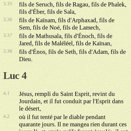
3.35
fils de Seruch, fils de Ragau, fils de Phalek,
fils d'Éber, fils de Sala,
3.36
fils de Kaïnam, fils d'Arphaxad, fils de
Sem, fils de Noé, fils de Lamech,
3.37
fils de Mathusala, fils d'Énoch, fils de
Jared, fils de Maléléel, fils de Kaïnan,
3.38
fils d'Énos, fils de Seth, fils d'Adam, fils de
Dieu.
Luc 4
4.1
Jésus, rempli du Saint Esprit, revint du
Jourdain, et il fut conduit par l'Esprit dans
le désert,
4.2
où il fut tenté par le diable pendant
quarante jours. Il ne mangea rien durant ces