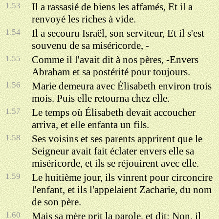
1.53
Il a rassasié de biens les affamés, Et il a
renvoyé les riches à vide.
1.54
Il a secouru Israël, son serviteur, Et il s'est
souvenu de sa miséricorde, -
1.55
Comme il l'avait dit à nos pères, -Envers
Abraham et sa postérité pour toujours.
1.56
Marie demeura avec Élisabeth environ trois
mois. Puis elle retourna chez elle.
1.57
Le temps où Élisabeth devait accoucher
arriva, et elle enfanta un fils.
1.58
Ses voisins et ses parents apprirent que le
Seigneur avait fait éclater envers elle sa
miséricorde, et ils se réjouirent avec elle.
1.59
Le huitième jour, ils vinrent pour circoncire
l'enfant, et ils l'appelaient Zacharie, du nom
de son père.
1.60
Mais sa mère prit la parole, et dit: Non, il