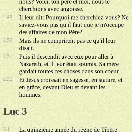
nous? Voici, ton père et moi, nous te
cherchions avec angoisse.
2.49
Il leur dit: Pourquoi me cherchiez-vous? Ne
saviez-vous pas qu'il faut que je m'occupe
des affaires de mon Père?
2.50
Mais ils ne comprirent pas ce qu'il leur
disait.
2.51
Puis il descendit avec eux pour aller à
Nazareth, et il leur était soumis. Sa mère
gardait toutes ces choses dans son coeur.
2.52
Et Jésus croissait en sagesse, en stature, et
en grâce, devant Dieu et devant les
hommes.
Luc 3
3.1
La quinzième année du règne de Tibère