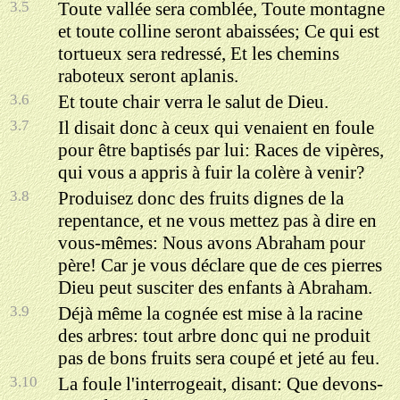
3.5
Toute vallée sera comblée, Toute montagne
et toute colline seront abaissées; Ce qui est
tortueux sera redressé, Et les chemins
raboteux seront aplanis.
3.6
Et toute chair verra le salut de Dieu.
3.7
Il disait donc à ceux qui venaient en foule
pour être baptisés par lui: Races de vipères,
qui vous a appris à fuir la colère à venir?
3.8
Produisez donc des fruits dignes de la
repentance, et ne vous mettez pas à dire en
vous-mêmes: Nous avons Abraham pour
père! Car je vous déclare que de ces pierres
Dieu peut susciter des enfants à Abraham.
3.9
Déjà même la cognée est mise à la racine
des arbres: tout arbre donc qui ne produit
pas de bons fruits sera coupé et jeté au feu.
3.10
La foule l'interrogeait, disant: Que devons-