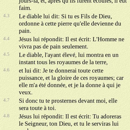
jours-là, et, après qu'ils furent écoulés, il eut
faim.
4.3
Le diable lui dit: Si tu es Fils de Dieu,
ordonne à cette pierre qu'elle devienne du
pain.
4.4
Jésus lui répondit: Il est écrit: L'Homme ne
vivra pas de pain seulement.
4.5
Le diable, l'ayant élevé, lui montra en un
instant tous les royaumes de la terre,
4.6
et lui dit: Je te donnerai toute cette
puissance, et la gloire de ces royaumes; car
elle m'a été donnée, et je la donne à qui je
veux.
4.7
Si donc tu te prosternes devant moi, elle
sera toute à toi.
4.8
Jésus lui répondit: Il est écrit: Tu adoreras
le Seigneur, ton Dieu, et tu le serviras lui