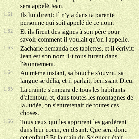
sera appelé Jean.
1.61
Ils lui dirent: Il n'y a dans ta parenté
personne qui soit appelé de ce nom.
1.62
Et ils firent des signes à son père pour
savoir comment il voulait qu'on l'appelle.
1.63
Zacharie demanda des tablettes, et il écrivit:
Jean est son nom. Et tous furent dans
l'étonnement.
1.64
Au même instant, sa bouche s'ouvrit, sa
langue se délia, et il parlait, bénissant Dieu.
1.65
La crainte s'empara de tous les habitants
d'alentour, et, dans toutes les montagnes de
la Judée, on s'entretenait de toutes ces
choses.
1.66
Tous ceux qui les apprirent les gardèrent
dans leur coeur, en disant: Que sera donc
cet enfant? Et la main du Seigneur était