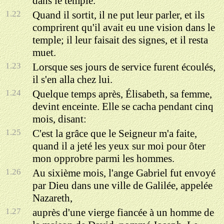
dans le temple.
1.22
Quand il sortit, il ne put leur parler, et ils
comprirent qu'il avait eu une vision dans le
temple; il leur faisait des signes, et il resta
muet.
1.23
Lorsque ses jours de service furent écoulés,
il s'en alla chez lui.
1.24
Quelque temps après, Élisabeth, sa femme,
devint enceinte. Elle se cacha pendant cinq
mois, disant:
1.25
C'est la grâce que le Seigneur m'a faite,
quand il a jeté les yeux sur moi pour ôter
mon opprobre parmi les hommes.
1.26
Au sixième mois, l'ange Gabriel fut envoyé
par Dieu dans une ville de Galilée, appelée
Nazareth,
1.27
auprès d'une vierge fiancée à un homme de