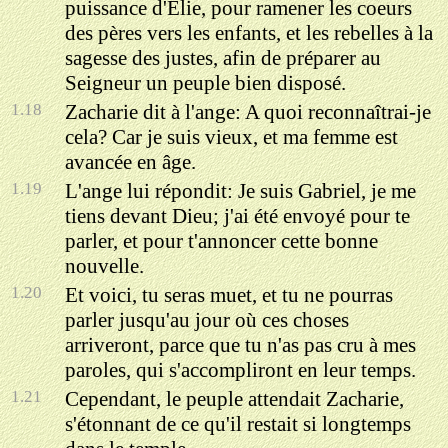
puissance d'Élie, pour ramener les coeurs
des pères vers les enfants, et les rebelles à la
sagesse des justes, afin de préparer au
Seigneur un peuple bien disposé.
1.18
Zacharie dit à l'ange: A quoi reconnaîtrai-je
cela? Car je suis vieux, et ma femme est
avancée en âge.
1.19
L'ange lui répondit: Je suis Gabriel, je me
tiens devant Dieu; j'ai été envoyé pour te
parler, et pour t'annoncer cette bonne
nouvelle.
1.20
Et voici, tu seras muet, et tu ne pourras
parler jusqu'au jour où ces choses
arriveront, parce que tu n'as pas cru à mes
paroles, qui s'accompliront en leur temps.
1.21
Cependant, le peuple attendait Zacharie,
s'étonnant de ce qu'il restait si longtemps