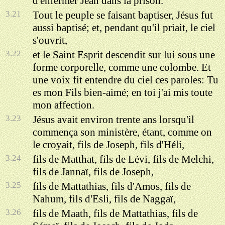
d'enfermer Jean dans la prison.
3.21
Tout le peuple se faisant baptiser, Jésus fut
aussi baptisé; et, pendant qu'il priait, le ciel
s'ouvrit,
3.22
et le Saint Esprit descendit sur lui sous une
forme corporelle, comme une colombe. Et
une voix fit entendre du ciel ces paroles: Tu
es mon Fils bien-aimé; en toi j'ai mis toute
mon affection.
3.23
Jésus avait environ trente ans lorsqu'il
commença son ministère, étant, comme on
le croyait, fils de Joseph, fils d'Héli,
3.24
fils de Matthat, fils de Lévi, fils de Melchi,
fils de Jannaï, fils de Joseph,
3.25
fils de Mattathias, fils d'Amos, fils de
Nahum, fils d'Esli, fils de Naggaï,
3.26
fils de Maath, fils de Mattathias, fils de