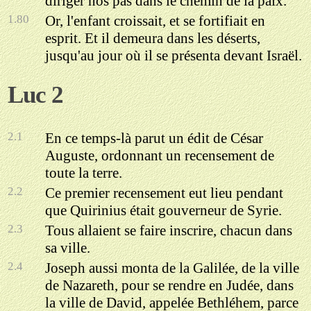
diriger nos pas dans le chemin de la paix.
1.80
Or, l'enfant croissait, et se fortifiait en
esprit. Et il demeura dans les déserts,
jusqu'au jour où il se présenta devant Israël.
Luc 2
2.1
En ce temps-là parut un édit de César
Auguste, ordonnant un recensement de
toute la terre.
2.2
Ce premier recensement eut lieu pendant
que Quirinius était gouverneur de Syrie.
2.3
Tous allaient se faire inscrire, chacun dans
sa ville.
2.4
Joseph aussi monta de la Galilée, de la ville
de Nazareth, pour se rendre en Judée, dans
la ville de David, appelée Bethléhem, parce