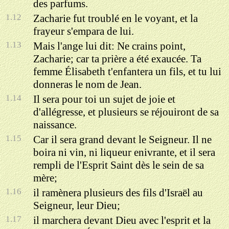
des parfums.
1.12
Zacharie fut troublé en le voyant, et la
frayeur s'empara de lui.
1.13
Mais l'ange lui dit: Ne crains point,
Zacharie; car ta prière a été exaucée. Ta
femme Élisabeth t'enfantera un fils, et tu lui
donneras le nom de Jean.
1.14
Il sera pour toi un sujet de joie et
d'allégresse, et plusieurs se réjouiront de sa
naissance.
1.15
Car il sera grand devant le Seigneur. Il ne
boira ni vin, ni liqueur enivrante, et il sera
rempli de l'Esprit Saint dès le sein de sa
mère;
1.16
il ramènera plusieurs des fils d'Israël au
Seigneur, leur Dieu;
1.17
il marchera devant Dieu avec l'esprit et la