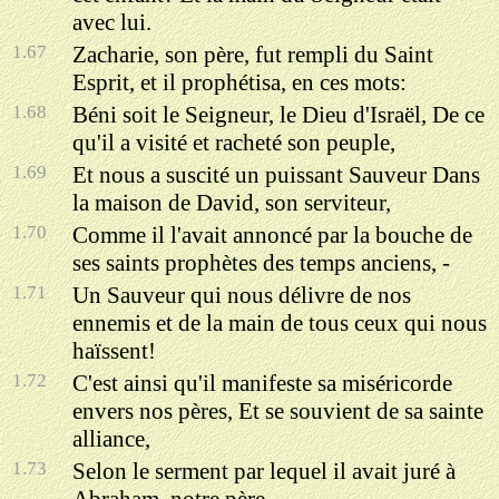
avec lui.
1.67
Zacharie, son père, fut rempli du Saint
Esprit, et il prophétisa, en ces mots:
1.68
Béni soit le Seigneur, le Dieu d'Israël, De ce
qu'il a visité et racheté son peuple,
1.69
Et nous a suscité un puissant Sauveur Dans
la maison de David, son serviteur,
1.70
Comme il l'avait annoncé par la bouche de
ses saints prophètes des temps anciens, -
1.71
Un Sauveur qui nous délivre de nos
ennemis et de la main de tous ceux qui nous
haïssent!
1.72
C'est ainsi qu'il manifeste sa miséricorde
envers nos pères, Et se souvient de sa sainte
alliance,
1.73
Selon le serment par lequel il avait juré à