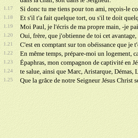
dans la chair, soit dans le Seigneur.
1.17
Si donc tu me tiens pour ton ami, reçois-le
1.18
Et s'il t'a fait quelque tort, ou s'il te doit q
1.19
Moi Paul, je l'écris de ma propre main, -je pa
1.20
Oui, frère, que j'obtienne de toi cet avantage
1.21
C'est en comptant sur ton obéissance que je t'
1.22
En même temps, prépare-moi un logement, car 
1.23
Épaphras, mon compagnon de captivité en Jés
1.24
te salue, ainsi que Marc, Aristarque, Démas
1.25
Que la grâce de notre Seigneur Jésus Christ so