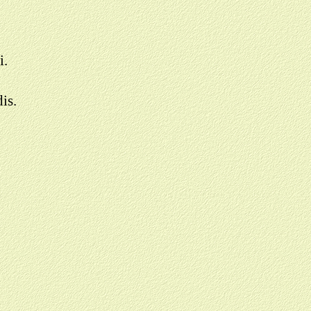
i.
is.