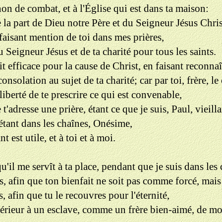
n de combat, et à l'Église qui est dans ta maison:
 la part de Dieu notre Père et du Seigneur Jésus Chris
aisant mention de toi dans mes prières,
u Seigneur Jésus et de ta charité pour tous les saints.
it efficace pour la cause de Christ, en faisant reconna
onsolation au sujet de ta charité; car par toi, frère, le 
liberté de te prescrire ce qui est convenable,
 t'adresse une prière, étant ce que je suis, Paul, vieil
 étant dans les chaînes, Onésime,
t est utile, et à toi et à moi.
qu'il me servît à ta place, pendant que je suis dans les
is, afin que ton bienfait ne soit pas comme forcé, mais 
, afin que tu le recouvres pour l'éternité,
ur à un esclave, comme un frère bien-aimé, de moi pa