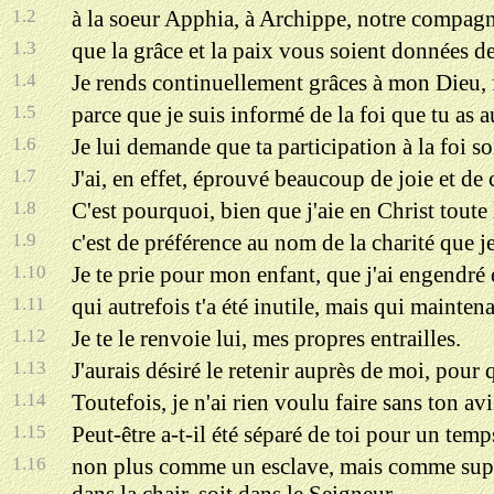
1.2
à la soeur Apphia, à Archippe, notre compagno
1.3
que la grâce et la paix vous soient données de
1.4
Je rends continuellement grâces à mon Dieu, f
1.5
parce que je suis informé de la foi que tu as a
1.6
Je lui demande que ta participation à la foi so
1.7
J'ai, en effet, éprouvé beaucoup de joie et de c
1.8
C'est pourquoi, bien que j'aie en Christ toute 
1.9
c'est de préférence au nom de la charité que je
1.10
Je te prie pour mon enfant, que j'ai engendré
1.11
qui autrefois t'a été inutile, mais qui maintenan
1.12
Je te le renvoie lui, mes propres entrailles.
1.13
J'aurais désiré le retenir auprès de moi, pour 
1.14
Toutefois, je n'ai rien voulu faire sans ton av
1.15
Peut-être a-t-il été séparé de toi pour un temps
1.16
non plus comme un esclave, mais comme supérie